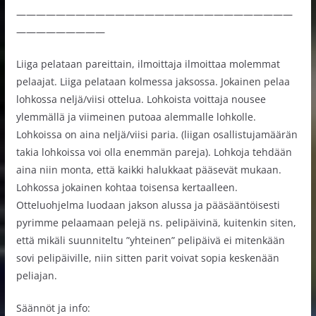
————————————————————————————
—————————
Liiga pelataan pareittain, ilmoittaja ilmoittaa molemmat
pelaajat. Liiga pelataan kolmessa jaksossa. Jokainen pelaa
lohkossa neljä/viisi ottelua. Lohkoista voittaja nousee
ylemmällä ja viimeinen putoaa alemmalle lohkolle.
Lohkoissa on aina neljä/viisi paria. (liigan osallistujamäärän
takia lohkoissa voi olla enemmän pareja). Lohkoja tehdään
aina niin monta, että kaikki halukkaat pääsevät mukaan.
Lohkossa jokainen kohtaa toisensa kertaalleen.
Otteluohjelma luodaan jakson alussa ja pääsääntöisesti
pyrimme pelaamaan pelejä ns. pelipäivinä, kuitenkin siten,
että mikäli suunniteltu ”yhteinen” pelipäivä ei mitenkään
sovi pelipäiville, niin sitten parit voivat sopia keskenään
peliajan.
Säännöt ja info: