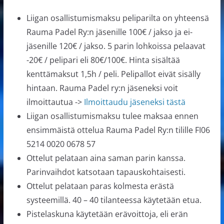
Liigan osallistumismaksu peliparilta on yhteensä
Rauma Padel Ry:n jäsenille 100€ / jakso ja ei-
jäsenille 120€ / jakso. 5 parin lohkoissa pelaavat
-20€ / pelipari eli 80€/100€. Hinta sisältää
kenttämaksut 1,5h / peli. Pelipallot eivät sisälly
hintaan. Rauma Padel ry:n jäseneksi voit
ilmoittautua ->
Ilmoittaudu jäseneksi tästä
Liigan osallistumismaksu tulee maksaa ennen
ensimmäistä ottelua Rauma Padel Ry:n tilille FI06
5214 0020 0678 57
Ottelut pelataan aina saman parin kanssa.
Parinvaihdot katsotaan tapauskohtaisesti.
Ottelut pelataan paras kolmesta erästä
systeemillä. 40 – 40 tilanteessa käytetään etua.
Pistelaskuna käytetään erävoittoja, eli erän