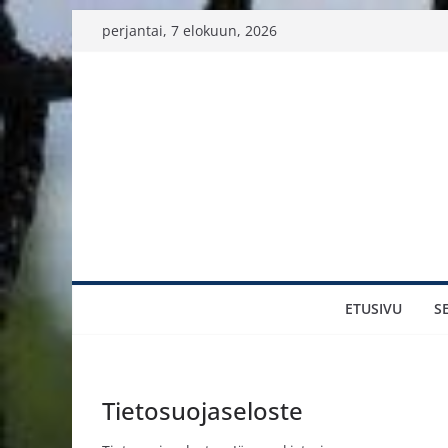
Skip
perjantai, 7 elokuun, 2026
to
content
ETUSIVU
S
Tietosuojaseloste