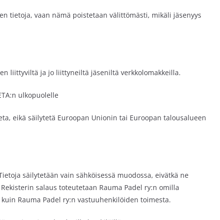
en tietoja, vaan nämä poistetaan välittömästi, mikäli jäsenyys
liittyviltä ja jo liittyneiltä jäseniltä verkkolomakkeilla.
 ETA:n ulkopuolelle
vuteta, eikä säilytetä Euroopan Unionin tai Euroopan talousalueen
 Tietoja säilytetään vain sähköisessä muodossa, eivätkä ne
 Rekisterin salaus toteutetaan Rauma Padel ry:n omilla
en kuin Rauma Padel ry:n vastuuhenkilöiden toimesta.