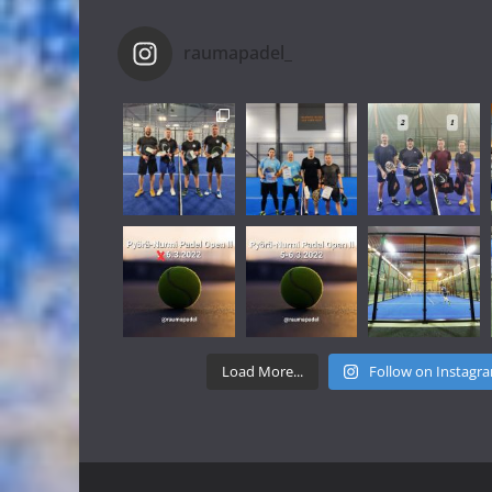
raumapadel_
Load More...
Follow on Instagr