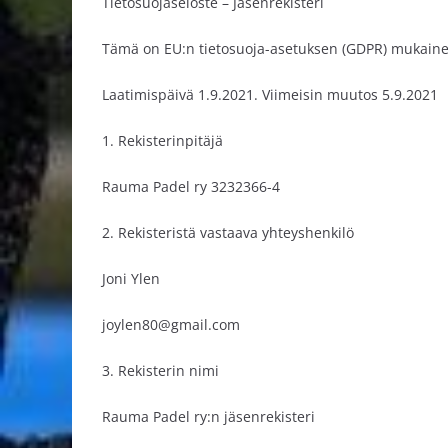
Tietosuojaseloste – Jäsenrekisteri
Tämä on EU:n tietosuoja-asetuksen (GDPR) mukainen 
Laatimispäivä 1.9.2021. Viimeisin muutos 5.9.2021
1. Rekisterinpitäjä
Rauma Padel ry 3232366-4
2. Rekisteristä vastaava yhteyshenkilö
Joni Ylen
joylen80@gmail.com
3. Rekisterin nimi
Rauma Padel ry:n jäsenrekisteri