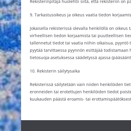
Rekisterinpitäjä huolehtii siitä, että rekisteriin on p
9. Tarkastusoikeus ja oikeus vaatia tiedon korjaami
Jokaisella rekisterissä olevalla henkilöllä on oikeus 
virheellisen tiedon korjaamista tai puutteellisen t
tallennetut tiedot tai vaatia niihin oikaisua, pyyntö t
pyytää tarvittaessa pyynnön esittäjää todistamaan h
tietosuoja-asetuksessa säädetyssä ajassa (pääsäänt
10. Rekisterin säilytysaika
Rekisterissä säilytetään vain niiden henkilöiden tie
eronneiden tai erotettujen henkilöiden tiedot poist
kuukauden päästä eroamis- tai erottamispäätöksest