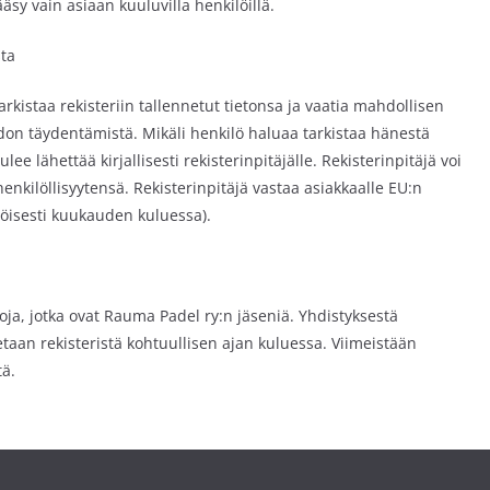
ääsy vain asiaan kuuluvilla henkilöillä.
sta
tarkistaa rekisteriin tallennetut tietonsa ja vaatia mahdollisen
iedon täydentämistä. Mikäli henkilö haluaa tarkistaa hänestä
ulee lähettää kirjallisesti rekisterinpitäjälle. Rekisterinpitäjä voi
enkilöllisyytensä. Rekisterinpitäjä vastaa asiakkaalle EU:n
öisesti kuukauden kuluessa).
toja, jotka ovat Rauma Padel ry:n jäseniä. Yhdistyksestä
etaan rekisteristä kohtuullisen ajan kuluessa. Viimeistään
ä.