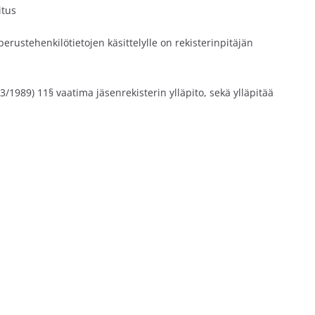
itus
rustehenkilötietojen käsittelylle on rekisterinpitäjän
3/1989) 11§ vaatima jäsenrekisterin ylläpito, sekä ylläpitää